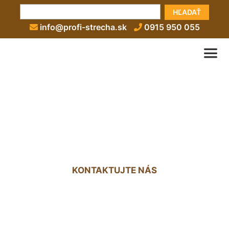
HĽADAŤ
info@profi-strecha.sk
0915 950 055
Strecha nad terasou
Vajnory
KONTAKTUJTE NÁS