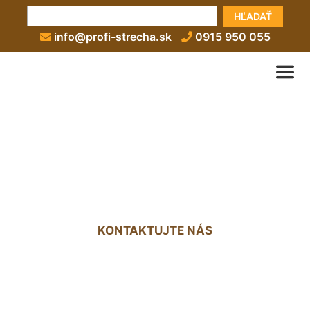
HĽADAŤ
info@profi-strecha.sk
0915 950 055
Strecha nad terasou
Zurndorf
KONTAKTUJTE NÁS