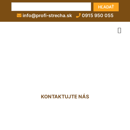
HĽADAŤ
info@profi-strecha.sk
0915 950 055
Strecha na balkón
Hviezdoslavov
KONTAKTUJTE NÁS