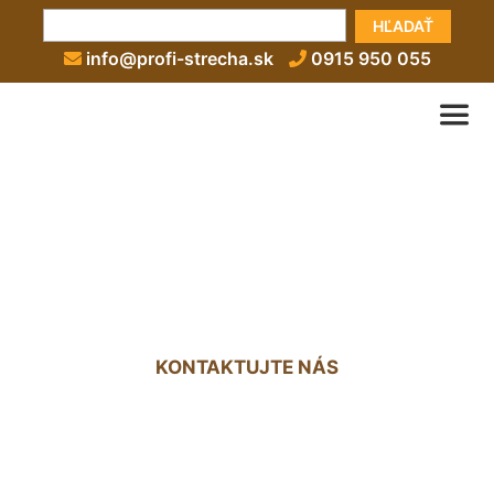
HĽADAŤ
info@profi-strecha.sk
0915 950 055
Izolácie plochých striech
Hamuliakovo
KONTAKTUJTE NÁS