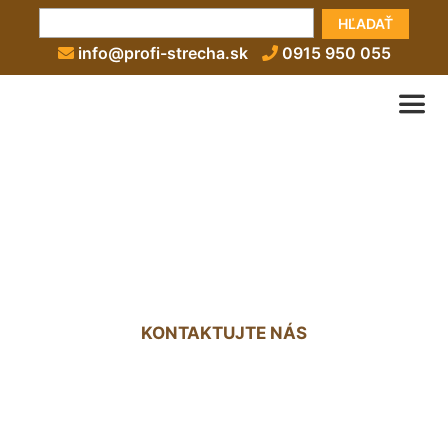
HĽADAŤ
info@profi-strecha.sk
0915 950 055
Izolácie plochých striech
Hollern
KONTAKTUJTE NÁS