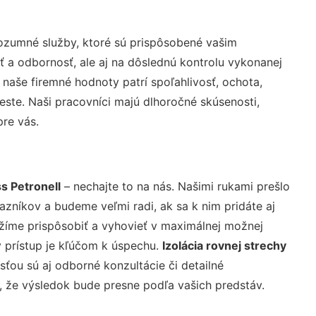
ozumné služby, ktoré sú prispôsobené vašim
ť a odbornosť, ale aj na dôslednú kontrolu vykonanej
aše firemné hodnoty patrí spoľahlivosť, ochota,
ste. Naši pracovníci majú dlhoročné skúsenosti,
pre vás.
ss Petronell
– nechajte to na nás. Našimi rukami prešlo
níkov a budeme veľmi radi, ak sa k nim pridáte aj
žíme prispôsobiť a vyhovieť v maximálnej možnej
 prístup je kľúčom k úspechu.
Izolácia rovnej strechy
ťou sú aj odborné konzultácie či detailné
u, že výsledok bude presne podľa vašich predstáv.