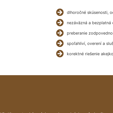
dlhoročné skúsenosti, 
nezáväzná a bezplatná 
preberanie zodpovednos
spoľahliví, overení a slu
korektné riešenie akejk