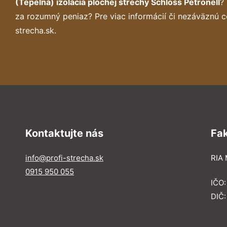
(Tepelná) izolácia plochej strechy Schloss Petronell
?
za rozumný peniaz? Pre viac informácií či nezáväznú 
strecha.sk.
Kontaktujte nás
Fa
info@profi-strecha.sk
RIA 
0915 950 055
IČO
DIČ