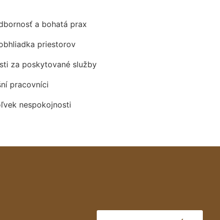
odbornosť a bohatá prax
obhliadka priestorov
ti za poskytované služby
šní pracovníci
oľvek nespokojnosti