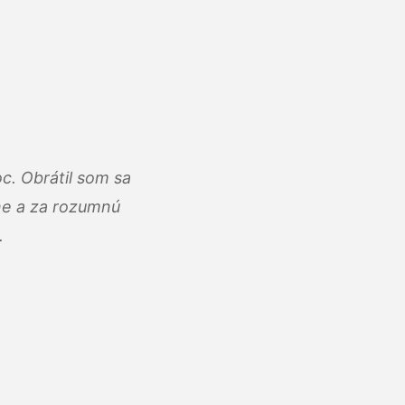
c. Obrátil som sa
lne a za rozumnú
.