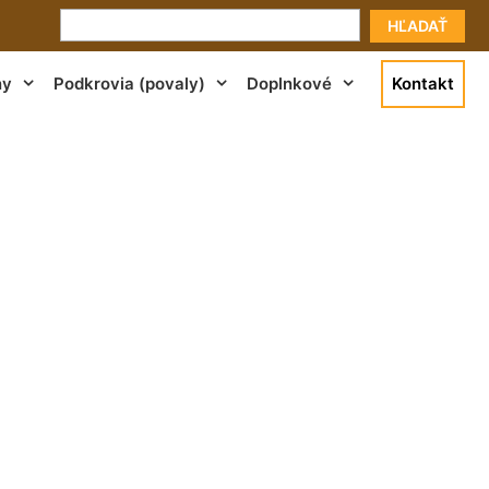
HĽADAŤ
ny
Podkrovia (povaly)
Doplnkové
Kontakt
ss Petronell