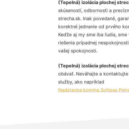
(Tepelná) izolácia plochej stre
skúseností, odbornosti a precíz
strecha.sk. Inak povedané, gara
korektné jednanie od prvého ko
Keďže aj my sme iba ľudia, sme t
riešenia prípadnej nespokojnosti
vašej spokojnosti.
(Tepelná) izolácia plochej stre
obávať. Neváhajte a kontaktujte n
služby, ako napríklad
Nadstavba komína Schloss Petro