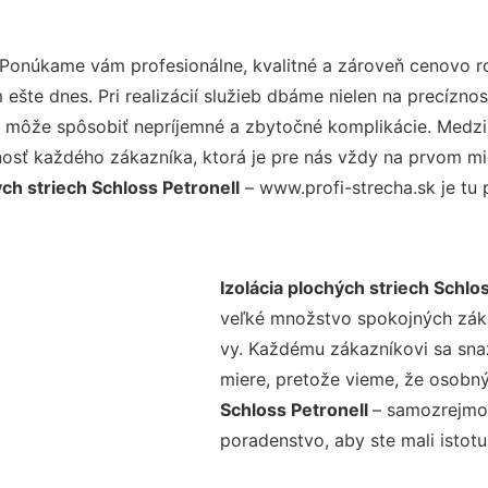
 Ponúkame vám profesionálne, kvalitné a zároveň cenovo r
šte dnes. Pri realizácií služieb dbáme nielen na precíznos
 môže spôsobiť nepríjemné a zbytočné komplikácie. Medzi n
osť každého zákazníka, ktorá je pre nás vždy na prvom mie
ých striech Schloss Petronell
– www.profi-strecha.sk je tu 
Izolácia plochých striech Schlo
veľké množstvo spokojných zákaz
vy. Každému zákazníkovi sa sna
miere, pretože vieme, že osobný
Schloss Petronell
– samozrejmos
poradenstvo, aby ste mali istot