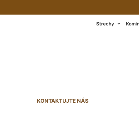
Strechy
Komí
hých striech Schlo
KONTAKTUJTE NÁS