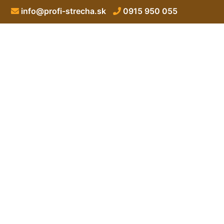
info@profi-strecha.sk
0915 950 055
Izolácie ploc