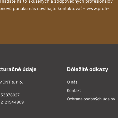
 Hľadáte na to skúsených a zodpovedných profesionálov
cenovú ponuku nás neváhajte kontaktovať – www.profi-
kturačné údaje
Dôležité odkazy
MONT s. r. o.
O nás
Kontakt
: 53878027
Ochrana osobných údajov
: 2121544909