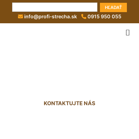
HĽADAŤ
info@profi-strecha.sk
0915 950 055
Titanzinková strecha cena
Petržalka
KONTAKTUJTE NÁS