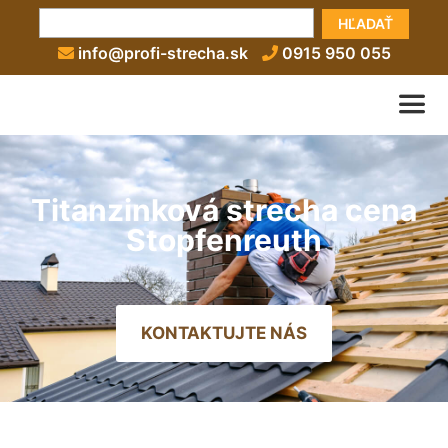
HĽADAŤ
info@profi-strecha.sk
0915 950 055
Titanzinková strecha cena
Stopfenreuth
KONTAKTUJTE NÁS