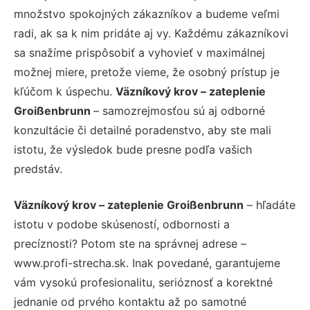
množstvo spokojných zákazníkov a budeme veľmi
radi, ak sa k nim pridáte aj vy. Každému zákazníkovi
sa snažíme prispôsobiť a vyhovieť v maximálnej
možnej miere, pretože vieme, že osobný prístup je
kľúčom k úspechu.
Väzníkový krov – zateplenie
Groißenbrunn
– samozrejmosťou sú aj odborné
konzultácie či detailné poradenstvo, aby ste mali
istotu, že výsledok bude presne podľa vašich
predstáv.
Väzníkový krov – zateplenie Groißenbrunn
– hľadáte
istotu v podobe skúseností, odbornosti a
precíznosti? Potom ste na správnej adrese –
www.profi-strecha.sk. Inak povedané, garantujeme
vám vysokú profesionalitu, serióznosť a korektné
jednanie od prvého kontaktu až po samotné