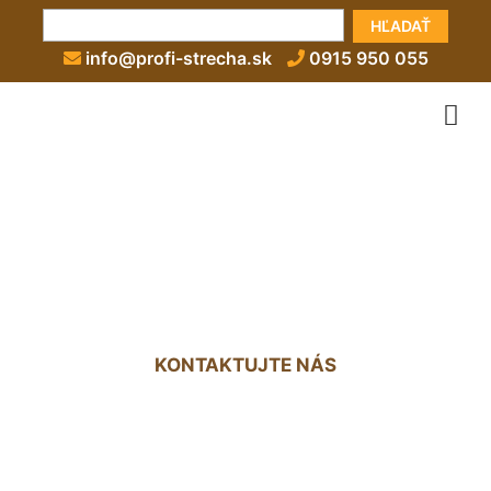
HĽADAŤ
info@profi-strecha.sk
0915 950 055
Zateplenie väzníkového
krovu Groißenbrunn
KONTAKTUJTE NÁS