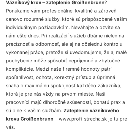
Väzníkový krov – zateplenie Groißenbrunn
?
Ponúkame vám profesionálne, kvalitné a zároveň
cenovo rozumné služby, ktoré sú prispôsobené vašim
individuálnym požiadavkám. Neváhajte a ozvite sa
nám ešte dnes. Pri realizácií služieb dbáme nielen na
precíznosť a odbornosť, ale aj na dôslednú kontrolu
vykonanej práce, pretože si uvedomujeme, že aj malé
pochybenie môže spôsobiť nepríjemné a zbytočné
komplikácie. Medzi naše firemné hodnoty patrí
spoľahlivosť, ochota, korektný prístup a úprimná
snaha o maximálnu spokojnosť každého zákazníka,
ktorá je pre nás vždy na prvom mieste. Naši
pracovníci majú dlhoročné skúsenosti, bohatú prax a
sú plne k vašim službám.
Zateplenie väzníkového
krovu Groißenbrunn
– www.profi-strecha.sk je tu pre
vás.