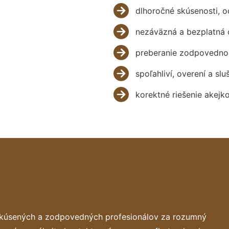
dlhoročné skúsenosti, 
nezáväzná a bezplatná 
preberanie zodpovednos
spoľahliví, overení a slu
korektné riešenie akejk
skúsených a zodpovedných profesionálov za rozumný