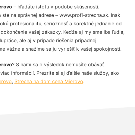
erovo
– hľadáte istotu v podobe skúseností,
 ste na správnej adrese – www.profi-strecha.sk. Inak
ú profesionalitu, serióznosť a korektné jednanie od
dokončenie vašej zákazky. Keďže aj my sme iba ľudia,
upráce, ale aj v prípade riešenia prípadnej
e vážne a snažíme sa ju vyriešiť k vašej spokojnosti.
erovo
? S nami sa o výsledok nemusíte obávať.
iac informácií. Prezrite si aj ďalšie naše služby, ako
erovo
,
Strecha na dom cena Mierovo
.