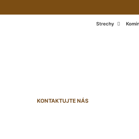
Strechy
Komí
 väzníkového krov
KONTAKTUJTE NÁS