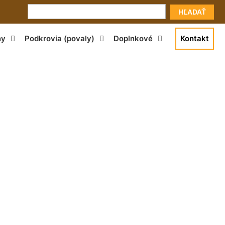
HĽADAŤ
ny
Podkrovia (povaly)
Doplnkové
Kontakt
u Mierovo