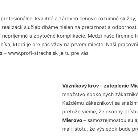
rofesionálne, kvalitné a zároveň cenovo rozumné služby, 
realizácií služieb dbáme nielen na precíznosť a odbornosť,
nepríjemné a zbytočné komplikácie. Medzi naše firemné hod
ka, ktorá je pre nás vždy na prvom mieste. Naši pracovníc
o
– www.profi-strecha.sk je tu pre vás.
Väzníkový krov – zateplenie Mi
množstvo spokojných zákazníkov 
Každému zákazníkovi sa snažíme
pretože vieme, že osobný príst
Mierovo
– samozrejmosťou sú aj
mali istotu, že výsledok bude p