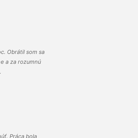
c. Obrátil som sa
lne a za rozumnú
.
úť. Práca bola