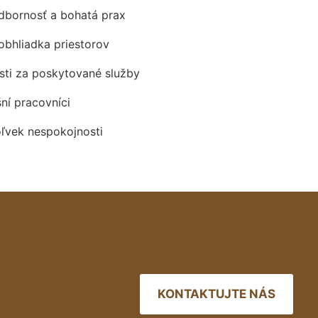
odbornosť a bohatá prax
obhliadka priestorov
ti za poskytované služby
šní pracovníci
oľvek nespokojnosti
KONTAKTUJTE NÁS