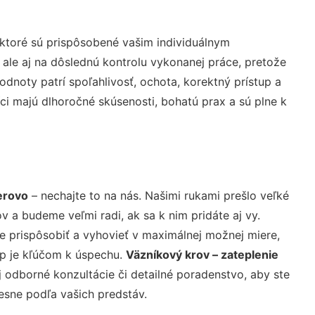
ktoré sú prispôsobené vašim individuálnym
 ale aj na dôslednú kontrolu vykonanej práce, pretože
noty patrí spoľahlivosť, ochota, korektný prístup a
i majú dlhoročné skúsenosti, bohatú prax a sú plne k
erovo
– nechajte to na nás. Našimi rukami prešlo veľké
a budeme veľmi radi, ak sa k nim pridáte aj vy.
 prispôsobiť a vyhovieť v maximálnej možnej miere,
up je kľúčom k úspechu.
Väzníkový krov – zateplenie
 odborné konzultácie či detailné poradenstvo, aby ste
resne podľa vašich predstáv.