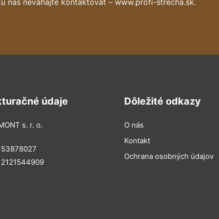
u nás neváhajte kontaktovať – www.profi-strecha.sk.
kturačné údaje
Dôležité odkazy
MONT s. r. o.
O nás
Kontakt
: 53878027
Ochrana osobných údajov
: 2121544909