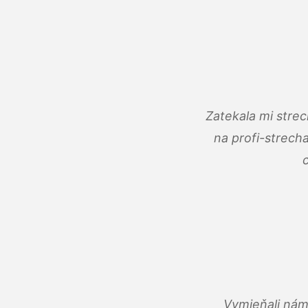
Zatekala mi stre
na profi-strech
Vymieňali nám