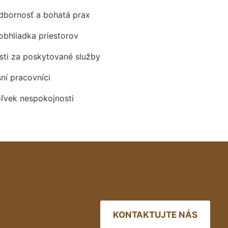
odbornosť a bohatá prax
obhliadka priestorov
ti za poskytované služby
šní pracovníci
oľvek nespokojnosti
KONTAKTUJTE NÁS