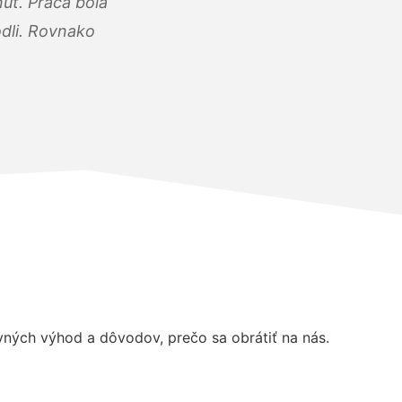
úť. Práca bola
dli. Rovnako
ných výhod a dôvodov, prečo sa obrátiť na nás.