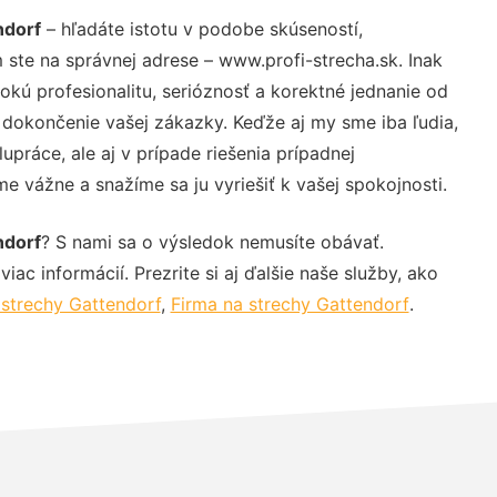
ndorf
– hľadáte istotu v podobe skúseností,
 ste na správnej adrese – www.profi-strecha.sk. Inak
ú profesionalitu, serióznosť a korektné jednanie od
dokončenie vašej zákazky. Keďže aj my sme iba ľudia,
upráce, ale aj v prípade riešenia prípadnej
e vážne a snažíme sa ju vyriešiť k vašej spokojnosti.
ndorf
? S nami sa o výsledok nemusíte obávať.
iac informácií. Prezrite si aj ďalšie naše služby, ako
strechy Gattendorf
,
Firma na strechy Gattendorf
.