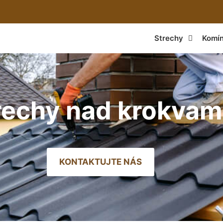
Strechy
Komí
rechy nad krokvam
KONTAKTUJTE NÁS