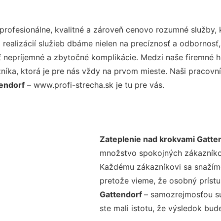
rofesionálne, kvalitné a zároveň cenovo rozumné služby, 
realizácií služieb dbáme nielen na precíznosť a odbornosť,
nepríjemné a zbytočné komplikácie. Medzi naše firemné hod
ka, ktorá je pre nás vždy na prvom mieste. Naši pracovníc
tendorf
– www.profi-strecha.sk je tu pre vás.
Zateplenie nad krokvami Gatte
množstvo spokojných zákazníkov 
Každému zákazníkovi sa snažíme
pretože vieme, že osobný príst
Gattendorf
– samozrejmosťou sú
ste mali istotu, že výsledok bud