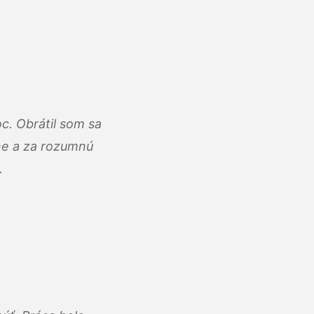
c. Obrátil som sa
lne a za rozumnú
.