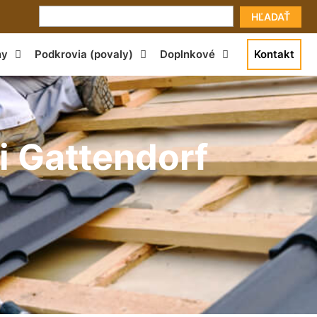
HĽADAŤ
ny
Podkrovia (povaly)
Doplnkové
Kontakt
i Gattendorf