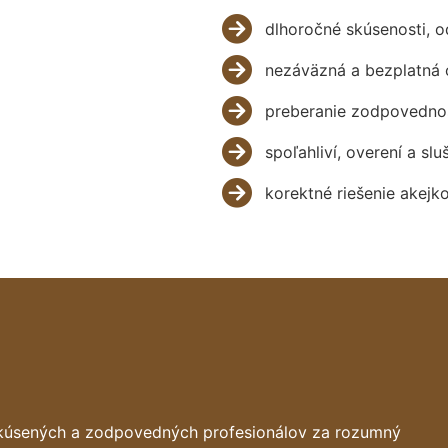
dlhoročné skúsenosti, 
nezáväzná a bezplatná 
preberanie zodpovednos
spoľahliví, overení a slu
korektné riešenie akejk
skúsených a zodpovedných profesionálov za rozumný