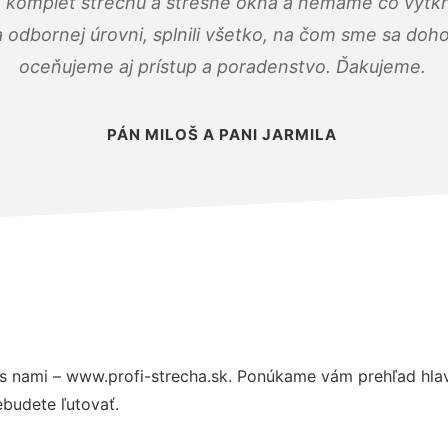
 komplet strechu a strešné okná a nemáme čo vytkn
odbornej úrovni, splnili všetko, na čom sme sa doho
oceňujeme aj prístup a poradenstvo. Ďakujeme.
PÁN MILOŠ A PANI JARMILA
s nami – www.profi-strecha.sk. Ponúkame vám prehľad hlav
budete ľutovať.