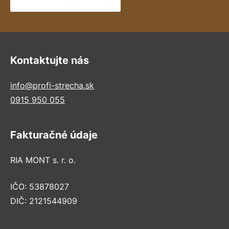
Kontaktujte nás
info@profi-strecha.sk
0915 950 055
Fakturačné údaje
RIA MONT s. r. o.
IČO: 53878027
DIČ: 2121544909