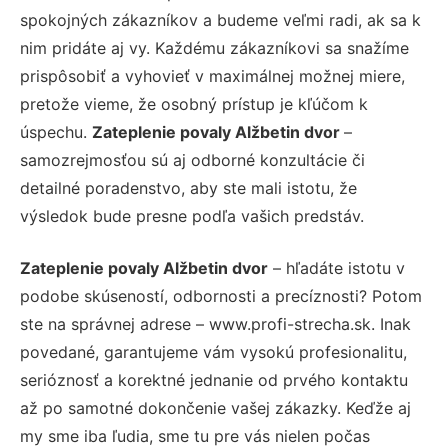
spokojných zákazníkov a budeme veľmi radi, ak sa k
nim pridáte aj vy. Každému zákazníkovi sa snažíme
prispôsobiť a vyhovieť v maximálnej možnej miere,
pretože vieme, že osobný prístup je kľúčom k
úspechu.
Zateplenie povaly Alžbetin dvor
–
samozrejmosťou sú aj odborné konzultácie či
detailné poradenstvo, aby ste mali istotu, že
výsledok bude presne podľa vašich predstáv.
Zateplenie povaly Alžbetin dvor
– hľadáte istotu v
podobe skúseností, odbornosti a precíznosti? Potom
ste na správnej adrese – www.profi-strecha.sk. Inak
povedané, garantujeme vám vysokú profesionalitu,
serióznosť a korektné jednanie od prvého kontaktu
až po samotné dokončenie vašej zákazky. Keďže aj
my sme iba ľudia, sme tu pre vás nielen počas