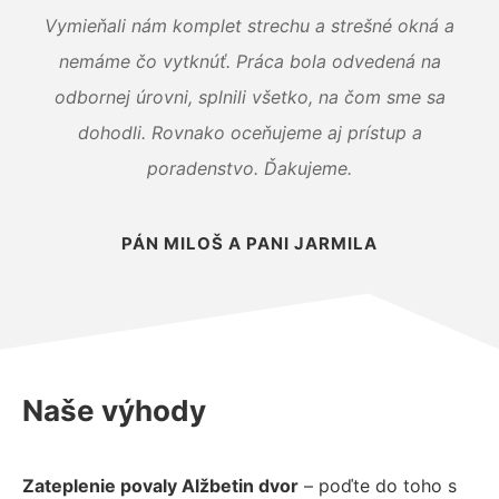
Vymieňali nám komplet strechu a strešné okná a
nemáme čo vytknúť. Práca bola odvedená na
odbornej úrovni, splnili všetko, na čom sme sa
dohodli. Rovnako oceňujeme aj prístup a
poradenstvo. Ďakujeme.
PÁN MILOŠ A PANI JARMILA
Naše výhody
Zateplenie povaly Alžbetin dvor
– poďte do toho s