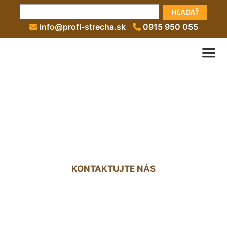
HĽADAŤ
info@profi-strecha.sk
0915 950 055
Zateplenie povaly cena
Rusovce
KONTAKTUJTE NÁS