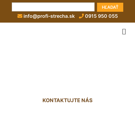
HĽADAŤ
info@profi-strecha.sk
0915 950 055
Zateplenie povaly cena
Záhorská Bystrica
KONTAKTUJTE NÁS