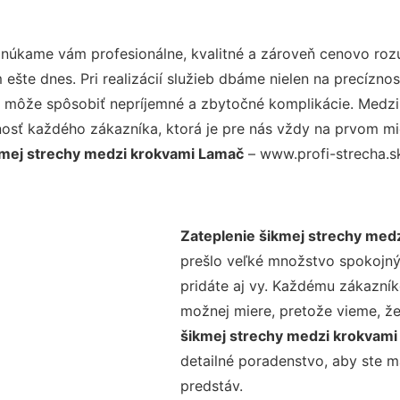
onúkame vám profesionálne, kvalitné a zároveň cenovo roz
šte dnes. Pri realizácií služieb dbáme nielen na precíznos
 môže spôsobiť nepríjemné a zbytočné komplikácie. Medzi n
osť každého zákazníka, ktorá je pre nás vždy na prvom mie
kmej strechy medzi krokvami Lamač
– www.profi-strecha.sk
Zateplenie šikmej strechy med
prešlo veľké množstvo spokojný
pridáte aj vy. Každému zákazník
možnej miere, pretože vieme, ž
šikmej strechy medzi krokvam
detailné poradenstvo, aby ste m
predstáv.