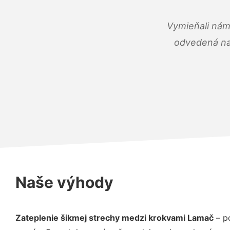
Vymieňali nám
odvedená na 
Naše výhody
Zateplenie šikmej strechy medzi krokvami Lamač
– p