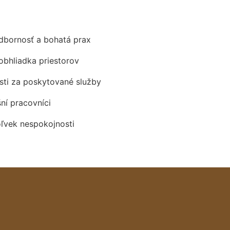
odbornosť a bohatá prax
obhliadka priestorov
ti za poskytované služby
šní pracovníci
oľvek nespokojnosti