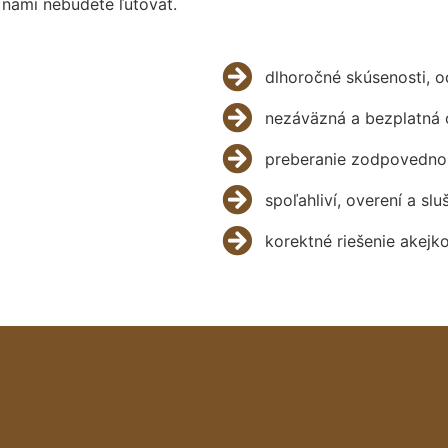
 nami nebudete ľutovať.
dlhoročné skúsenosti, 
nezáväzná a bezplatná 
preberanie zodpovednos
spoľahliví, overení a slu
korektné riešenie akejk