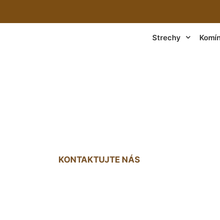
Strechy
Komí
ej strechy medzi 
KONTAKTUJTE NÁS