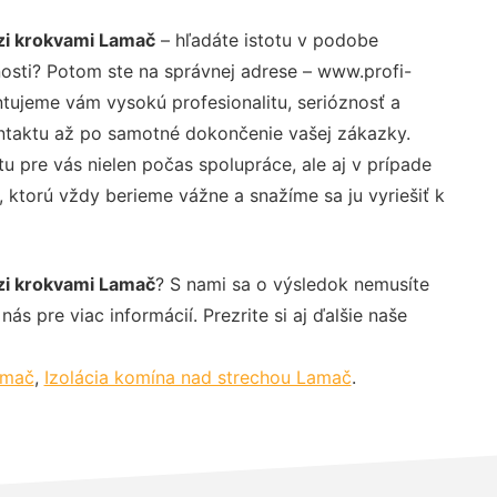
zi krokvami Lamač
– hľadáte istotu v podobe
nosti? Potom ste na správnej adrese – www.profi-
ntujeme vám vysokú profesionalitu, serióznosť a
ntaktu až po samotné dokončenie vašej zákazky.
u pre vás nielen počas spolupráce, ale aj v prípade
, ktorú vždy berieme vážne a snažíme sa ju vyriešiť k
zi krokvami Lamač
? S nami sa o výsledok nemusíte
ás pre viac informácií. Prezrite si aj ďalšie naše
amač
,
Izolácia komína nad strechou Lamač
.