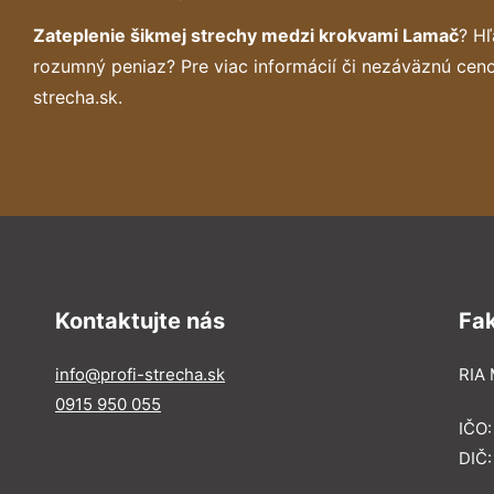
Zateplenie šikmej strechy medzi krokvami Lamač
? H
rozumný peniaz? Pre viac informácií či nezáväznú cen
strecha.sk.
Kontaktujte nás
Fa
info@profi-strecha.sk
RIA 
0915 950 055
IČO
DIČ