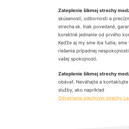
Zateplenie šikmej strechy med
skúseností, odbornosti a precíz
strecha.sk. Inak povedané, gara
korektné jednanie od prvého ko
Keďže aj my sme iba ľudia, sme t
riešenia prípadnej nespokojnosti
vašej spokojnosti.
Zateplenie šikmej strechy med
obávať. Neváhajte a kontaktujte n
služby, ako napríklad
Odvetranie plechovej strechy L