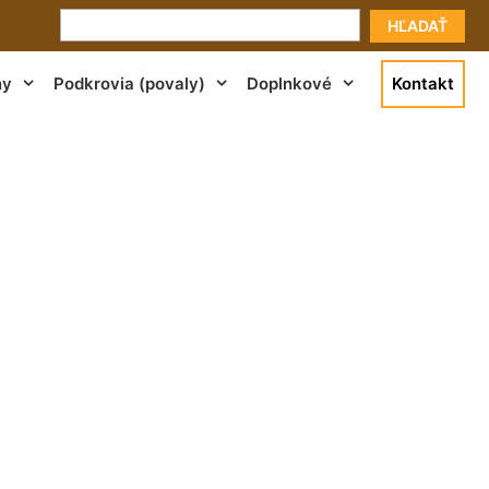
HĽADAŤ
ny
Podkrovia (povaly)
Doplnkové
Kontakt
krokvami Lamač