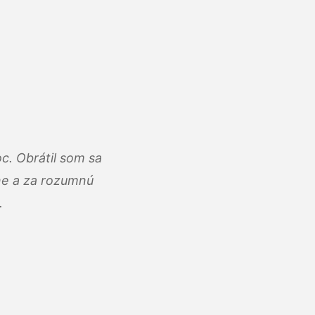
c. Obrátil som sa
lne a za rozumnú
.