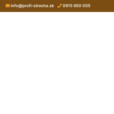
info@profi-strecha.sk
0915 950 055
Zateplenie šikm