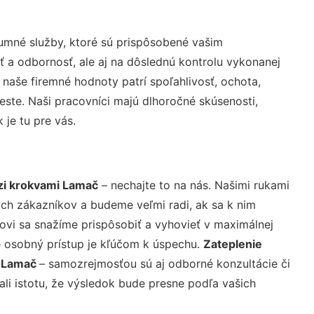
umné služby, ktoré sú prispôsobené vašim
ť a odbornosť, ale aj na dôslednú kontrolu vykonanej
aše firemné hodnoty patrí spoľahlivosť, ochota,
ste. Naši pracovníci majú dlhoročné skúsenosti,
 je tu pre vás.
zi krokvami Lamač
– nechajte to na nás. Našimi rukami
ch zákazníkov a budeme veľmi radi, ak sa k nim
ovi sa snažíme prispôsobiť a vyhovieť v maximálnej
e osobný prístup je kľúčom k úspechu.
Zateplenie
i Lamač
– samozrejmosťou sú aj odborné konzultácie či
ali istotu, že výsledok bude presne podľa vašich