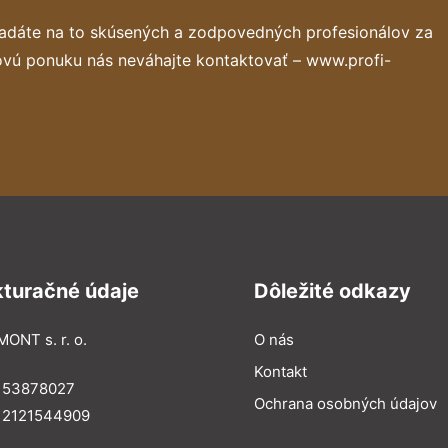
ľadáte na to skúsených a zodpovedných profesionálov za
ovú ponuku nás neváhajte kontaktovať – www.profi-
kturačné údaje
Dôležité odkazy
MONT s. r. o.
O nás
Kontakt
: 53878027
Ochrana osobných údajov
: 2121544909