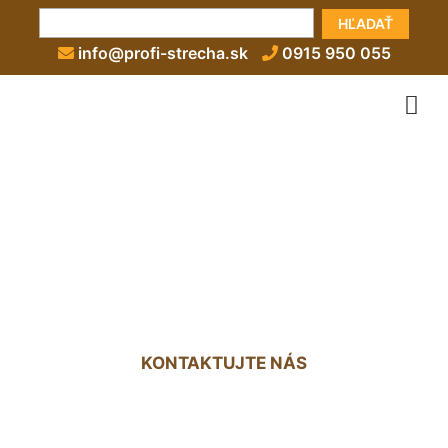
HĽADAŤ
info@profi-strecha.sk
0915 950 055
Zateplenie šikmej strechy
medzi krokvami Staré
Mesto
KONTAKTUJTE NÁS