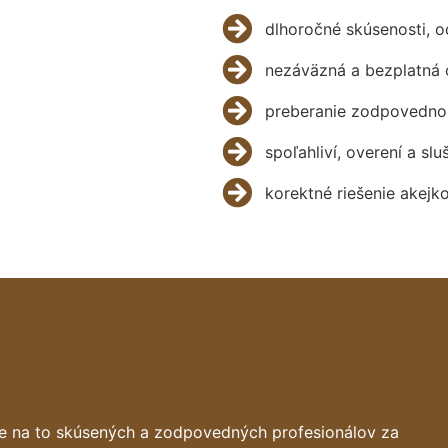
dlhoročné skúsenosti, 
nezáväzná a bezplatná 
preberanie zodpovednos
spoľahliví, overení a slu
korektné riešenie akejk
e na to skúsených a zodpovedných profesionálov za