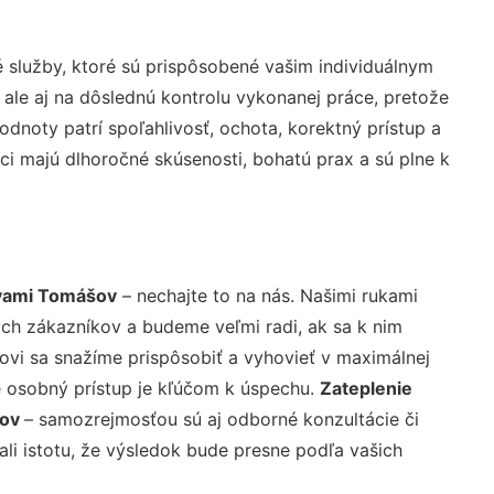
služby, ktoré sú prispôsobené vašim individuálnym
 ale aj na dôslednú kontrolu vykonanej práce, pretože
noty patrí spoľahlivosť, ochota, korektný prístup a
i majú dlhoročné skúsenosti, bohatú prax a sú plne k
kvami Tomášov
– nechajte to na nás. Našimi rukami
ch zákazníkov a budeme veľmi radi, ak sa k nim
ovi sa snažíme prispôsobiť a vyhovieť v maximálnej
e osobný prístup je kľúčom k úspechu.
Zateplenie
šov
– samozrejmosťou sú aj odborné konzultácie či
ali istotu, že výsledok bude presne podľa vašich