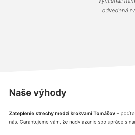
Vymieňali nám
odvedená na 
Naše výhody
Zateplenie strechy medzi krokvami Tomášov
– poďte 
nás. Garantujeme vám, že nadviazanie spolupráce s na