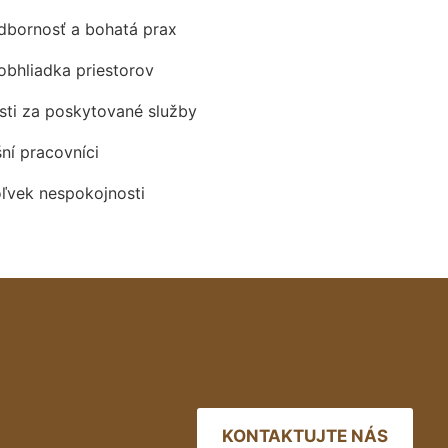
odbornosť a bohatá prax
obhliadka priestorov
ti za poskytované služby
šní pracovníci
oľvek nespokojnosti
KONTAKTUJTE NÁS