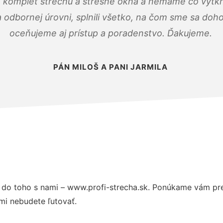
 komplet strechu a strešné okná a nemáme čo vytkn
odbornej úrovni, splnili všetko, na čom sme sa doho
oceňujeme aj prístup a poradenstvo. Ďakujeme.
PÁN MILOŠ A PANI JARMILA
do toho s nami – www.profi-strecha.sk. Ponúkame vám pre
mi nebudete ľutovať.