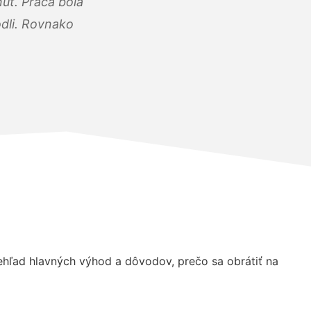
úť. Práca bola
dli. Rovnako
hľad hlavných výhod a dôvodov, prečo sa obrátiť na