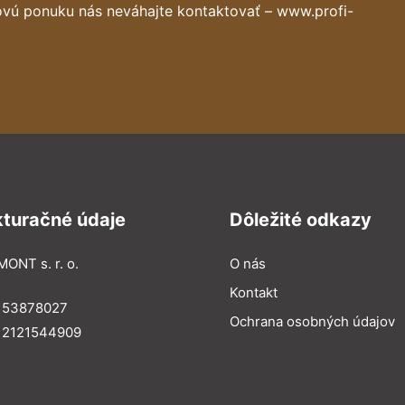
ovú ponuku nás neváhajte kontaktovať – www.profi-
kturačné údaje
Dôležité odkazy
MONT s. r. o.
O nás
Kontakt
: 53878027
Ochrana osobných údajov
: 2121544909