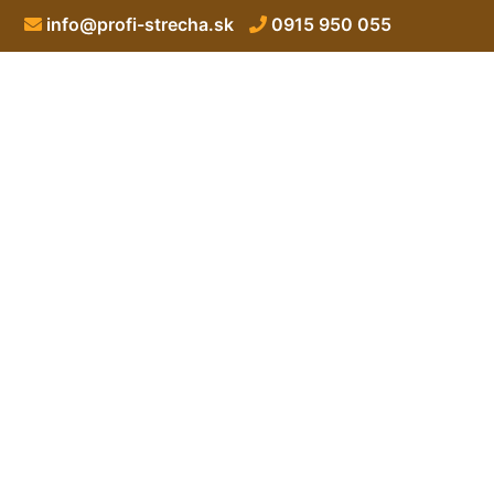
info@profi-strecha.sk
0915 950 055
Zateplenie stre