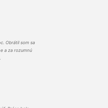
c. Obrátil som sa
lne a za rozumnú
.