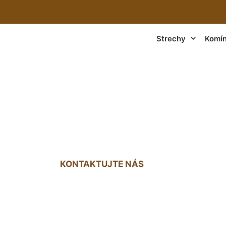
Strechy
Komí
chy medzi krokvam
KONTAKTUJTE NÁS