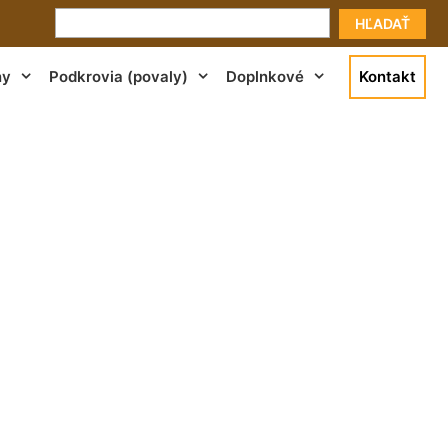
HĽADAŤ
ny
Podkrovia (povaly)
Doplnkové
Kontakt
i cena Tomášov