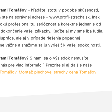
kvami Tomášov
– hľadáte istotu v podobe skúseností,
 ste na správnej adrese – www.profi-strecha.sk. Inak
ú profesionalitu, serióznosť a korektné jednanie od
dokončenie vašej zákazky. Keďže aj my sme iba ľudia,
upráce, ale aj v prípade riešenia prípadnej
e vážne a snažíme sa ju vyriešiť k vašej spokojnosti.
kvami Tomášov
? S nami sa o výsledok nemusíte
ás pre viac informácií. Prezrite si aj ďalšie naše
 Tomášov
,
Montáž plechovej strechy cena Tomášov
.