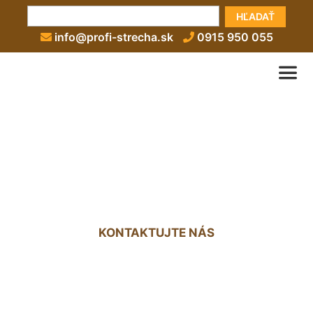
HĽADAŤ
info@profi-strecha.sk
0915 950 055
Zateplenie stropu cena
Deutsch Haslau
KONTAKTUJTE NÁS