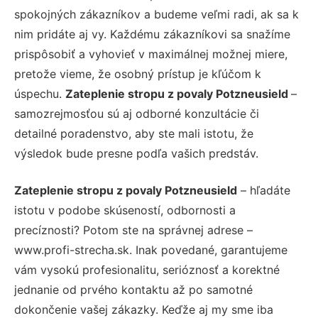
spokojných zákazníkov a budeme veľmi radi, ak sa k
nim pridáte aj vy. Každému zákazníkovi sa snažíme
prispôsobiť a vyhovieť v maximálnej možnej miere,
pretože vieme, že osobný prístup je kľúčom k
úspechu.
Zateplenie stropu z povaly Potzneusield
–
samozrejmosťou sú aj odborné konzultácie či
detailné poradenstvo, aby ste mali istotu, že
výsledok bude presne podľa vašich predstáv.
Zateplenie stropu z povaly Potzneusield
– hľadáte
istotu v podobe skúseností, odbornosti a
precíznosti? Potom ste na správnej adrese –
www.profi-strecha.sk. Inak povedané, garantujeme
vám vysokú profesionalitu, serióznosť a korektné
jednanie od prvého kontaktu až po samotné
dokončenie vašej zákazky. Keďže aj my sme iba