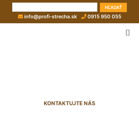
HĽADAŤ
info@profi-strecha.sk
0915 950 055
Zateplenie stropu z povaly
Potzneusield
KONTAKTUJTE NÁS