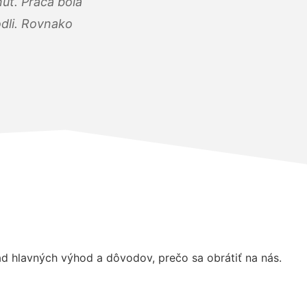
úť. Práca bola
dli. Rovnako
d hlavných výhod a dôvodov, prečo sa obrátiť na nás.