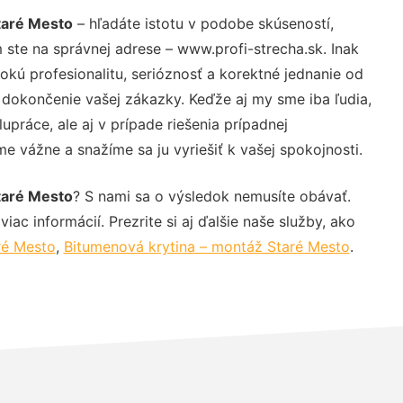
taré Mesto
– hľadáte istotu v podobe skúseností,
 ste na správnej adrese – www.profi-strecha.sk. Inak
ú profesionalitu, serióznosť a korektné jednanie od
dokončenie vašej zákazky. Keďže aj my sme iba ľudia,
upráce, ale aj v prípade riešenia prípadnej
e vážne a snažíme sa ju vyriešiť k vašej spokojnosti.
taré Mesto
? S nami sa o výsledok nemusíte obávať.
iac informácií. Prezrite si aj ďalšie naše služby, ako
ré Mesto
,
Bitumenová krytina – montáž Staré Mesto
.