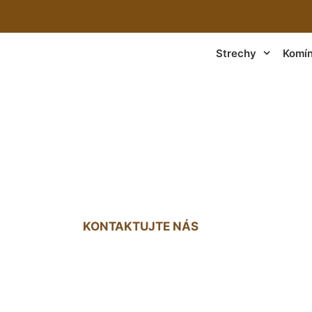
Strechy
Komí
krytina - montáž 
KONTAKTUJTE NÁS