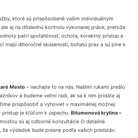
žby, ktoré sú prispôsobené vašim individuálnym
 ale aj na dôslednú kontrolu vykonanej práce, pretože
noty patrí spoľahlivosť, ochota, korektný prístup a
i majú dlhoročné skúsenosti, bohatú prax a sú plne k
taré Mesto
– nechajte to na nás. Našimi rukami prešlo
níkov a budeme veľmi radi, ak sa k nim pridáte aj
žíme prispôsobiť a vyhovieť v maximálnej možnej
 prístup je kľúčom k úspechu.
Bitumenová krytina –
mosťou sú aj odborné konzultácie či detailné
u, že výsledok bude presne podľa vašich predstáv.