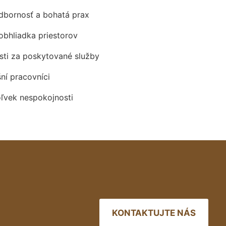
odbornosť a bohatá prax
obhliadka priestorov
ti za poskytované služby
šní pracovníci
oľvek nespokojnosti
KONTAKTUJTE NÁS