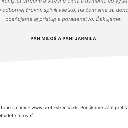
 komplet strechu a strešné okná a nemáme čo vytkn
odbornej úrovni, splnili všetko, na čom sme sa doho
oceňujeme aj prístup a poradenstvo. Ďakujeme.
PÁN MILOŠ A PANI JARMILA
toho s nami – www.profi-strecha.sk. Ponúkame vám prehľa
budete ľutovať.