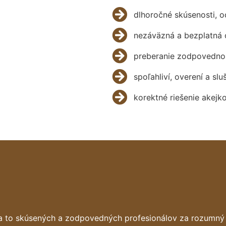
dlhoročné skúsenosti, 
nezáväzná a bezplatná 
preberanie zodpovednos
spoľahliví, overení a slu
korektné riešenie akejk
a to skúsených a zodpovedných profesionálov za rozumný