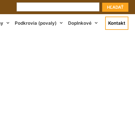
HĽADAŤ
ny
Podkrovia (povaly)
Doplnkové
Kontakt
Staré Mesto