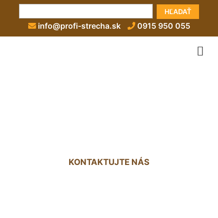
HĽADAŤ
info@profi-strecha.sk
0915 950 055
Extenzívna zelená strecha
cena Vrakuňa
KONTAKTUJTE NÁS