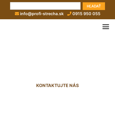
HĽADAŤ
info@profi-strecha.sk
0915 950 055
Strešná konštrukcia Nová
Dedinka
KONTAKTUJTE NÁS