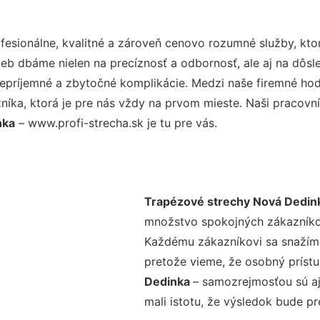
esionálne, kvalitné a zároveň cenovo rozumné služby, kto
užieb dbáme nielen na precíznosť a odbornosť, ale aj na dôs
ríjemné a zbytočné komplikácie. Medzi naše firemné hodno
ka, ktorá je pre nás vždy na prvom mieste. Naši pracovníc
nka
– www.profi-strecha.sk je tu pre vás.
Trapézové strechy Nová Dedin
množstvo spokojných zákazníkov 
Každému zákazníkovi sa snažíme
pretože vieme, že osobný príst
Dedinka
– samozrejmosťou sú aj
mali istotu, že výsledok bude p