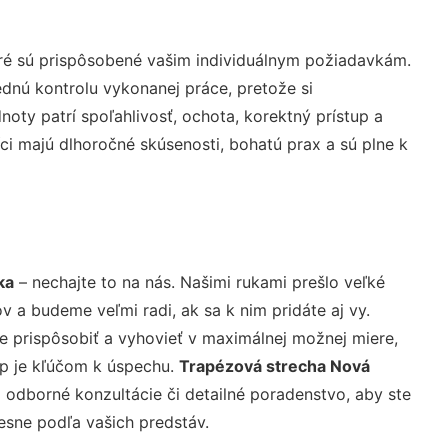
ré sú prispôsobené vašim individuálnym požiadavkám.
lednú kontrolu vykonanej práce, pretože si
ty patrí spoľahlivosť, ochota, korektný prístup a
i majú dlhoročné skúsenosti, bohatú prax a sú plne k
ka
– nechajte to na nás. Našimi rukami prešlo veľké
a budeme veľmi radi, ak sa k nim pridáte aj vy.
 prispôsobiť a vyhovieť v maximálnej možnej miere,
up je kľúčom k úspechu.
Trapézová strecha Nová
 odborné konzultácie či detailné poradenstvo, aby ste
resne podľa vašich predstáv.