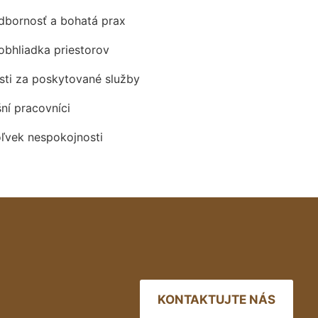
odbornosť a bohatá prax
obhliadka priestorov
ti za poskytované služby
šní pracovníci
oľvek nespokojnosti
KONTAKTUJTE NÁS