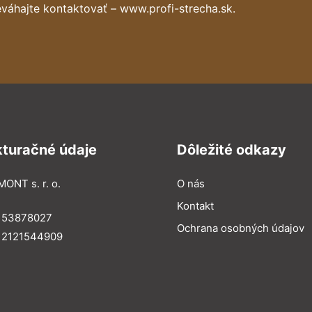
váhajte kontaktovať – www.profi-strecha.sk.
kturačné údaje
Dôležité odkazy
MONT s. r. o.
O nás
Kontakt
: 53878027
Ochrana osobných údajov
: 2121544909