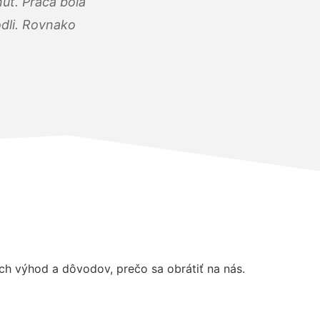
úť. Práca bola
dli. Rovnako
h výhod a dôvodov, prečo sa obrátiť na nás.