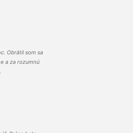
c. Obrátil som sa
lne a za rozumnú
.