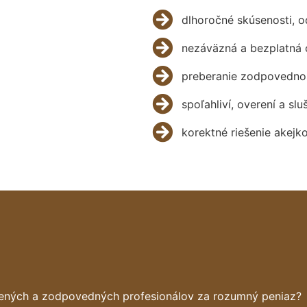
dlhoročné skúsenosti, 
nezáväzná a bezplatná 
preberanie zodpovednos
spoľahliví, overení a slu
korektné riešenie akejk
sených a zodpovedných profesionálov za rozumný peniaz?