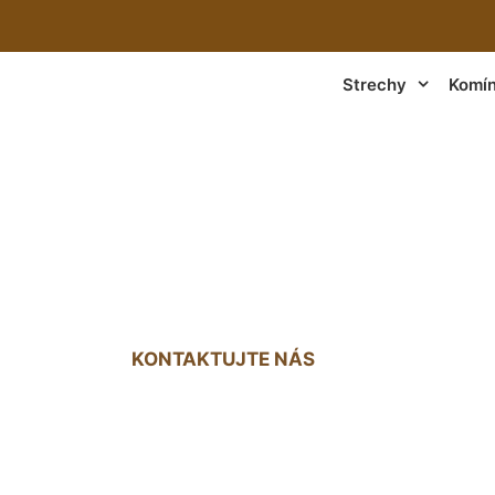
Strechy
Komí
lech - strecha No
KONTAKTUJTE NÁS