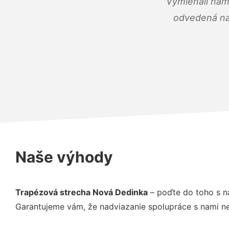
Vymieňali nám
odvedená na 
Naše výhody
Trapézová strecha Nová Dedinka
– poďte do toho s n
Garantujeme vám, že nadviazanie spolupráce s nami ne