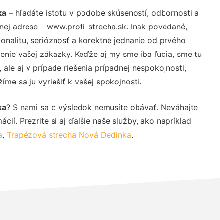
ka
– hľadáte istotu v podobe skúseností, odbornosti a
nej adrese – www.profi-strecha.sk. Inak povedané,
nalitu, serióznosť a korektné jednanie od prvého
nie vašej zákazky. Keďže aj my sme iba ľudia, sme tu
 ale aj v prípade riešenia prípadnej nespokojnosti,
me sa ju vyriešiť k vašej spokojnosti.
ka
? S nami sa o výsledok nemusíte obávať. Neváhajte
ácií. Prezrite si aj ďalšie naše služby, ako napríklad
a
,
Trapézová strecha Nová Dedinka
.