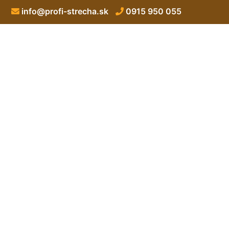
info@profi-strecha.sk
0915 950 055
Trapézový p