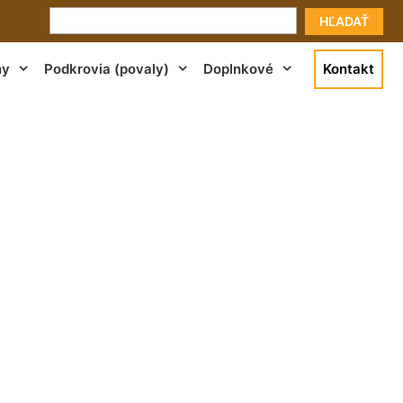
HĽADAŤ
ny
Podkrovia (povaly)
Doplnkové
Kontakt
vá Dedinka