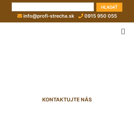
HĽADAŤ
info@profi-strecha.sk
0915 950 055
Napojenie kondenzačného
kotla na komín Potzneusield
KONTAKTUJTE NÁS