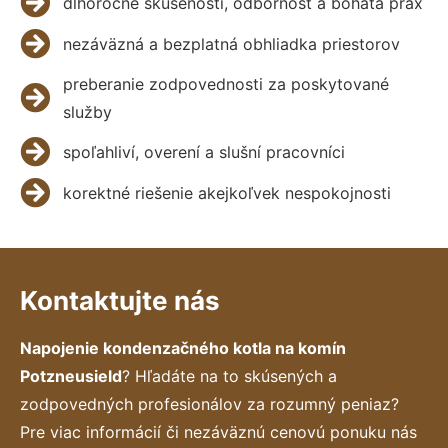
dlhoročné skúsenosti, odbornosť a bohatá prax
nezáväzná a bezplatná obhliadka priestorov
preberanie zodpovednosti za poskytované
služby
spoľahliví, overení a slušní pracovníci
korektné riešenie akejkoľvek nespokojnosti
Kontaktujte nás
Napojenie kondenzačného kotla na komín
Potzneusield
? Hľadáte na to skúsených a
zodpovedných profesionálov za rozumný peniaz?
Pre viac informácií či nezáväznú cenovú ponuku nás