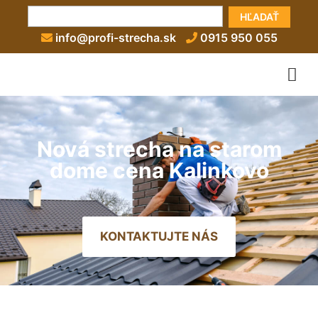
HĽADAŤ
info@profi-strecha.sk
0915 950 055
Nová strecha na starom
dome cena Kalinkovo
KONTAKTUJTE NÁS