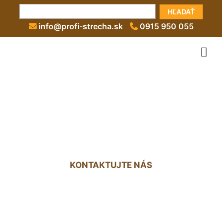
HĽADAŤ
info@profi-strecha.sk
0915 950 055
Odvetranie strechy Svätý
Jur
KONTAKTUJTE NÁS