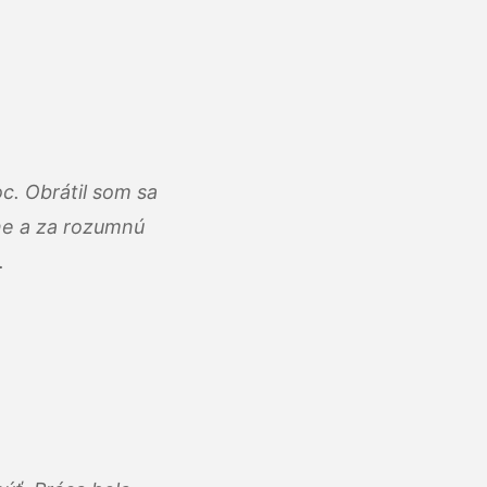
c. Obrátil som sa
lne a za rozumnú
.