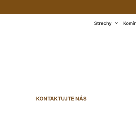
Strechy
Komí
trechy cena Hviez
KONTAKTUJTE NÁS