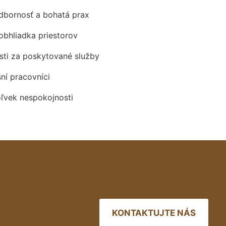
odbornosť a bohatá prax
obhliadka priestorov
ti za poskytované služby
šní pracovníci
oľvek nespokojnosti
KONTAKTUJTE NÁS