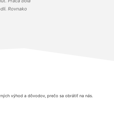
úť. Práca bola
dli. Rovnako
ných výhod a dôvodov, prečo sa obrátiť na nás.