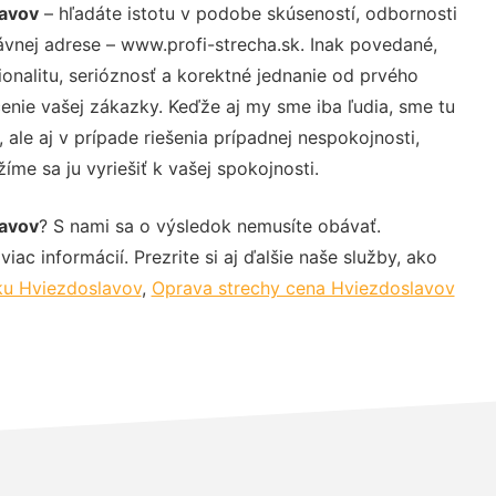
lavov
– hľadáte istotu v podobe skúseností, odbornosti
ávnej adrese – www.profi-strecha.sk. Inak povedané,
nalitu, serióznosť a korektné jednanie od prvého
nie vašej zákazky. Keďže aj my sme iba ľudia, sme tu
 ale aj v prípade riešenia prípadnej nespokojnosti,
me sa ju vyriešiť k vašej spokojnosti.
lavov
? S nami sa o výsledok nemusíte obávať.
iac informácií. Prezrite si aj ďalšie naše služby, ako
ku Hviezdoslavov
,
Oprava strechy cena Hviezdoslavov