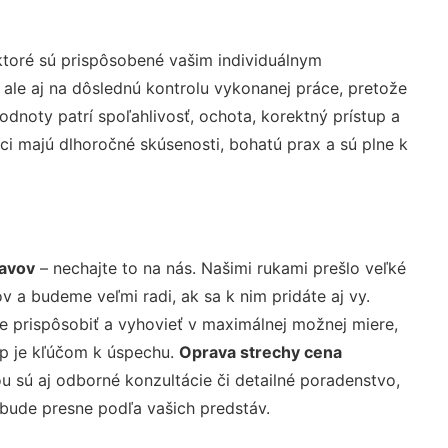
ktoré sú prispôsobené vašim individuálnym
 ale aj na dôslednú kontrolu vykonanej práce, pretože
noty patrí spoľahlivosť, ochota, korektný prístup a
i majú dlhoročné skúsenosti, bohatú prax a sú plne k
lavov
– nechajte to na nás. Našimi rukami prešlo veľké
a budeme veľmi radi, ak sa k nim pridáte aj vy.
 prispôsobiť a vyhovieť v maximálnej možnej miere,
up je kľúčom k úspechu.
Oprava strechy cena
 sú aj odborné konzultácie či detailné poradenstvo,
 bude presne podľa vašich predstáv.