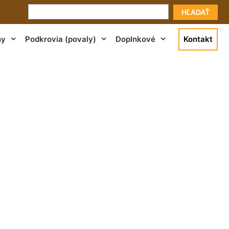
HĽADAŤ
ny
Podkrovia (povaly)
Doplnkové
Kontakt
doslavov