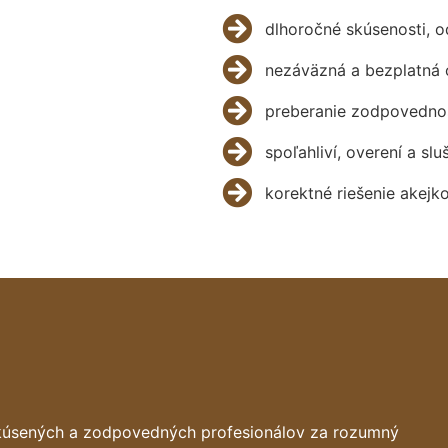
dlhoročné skúsenosti, 
nezáväzná a bezplatná 
preberanie zodpovednos
spoľahliví, overení a slu
korektné riešenie akejk
skúsených a zodpovedných profesionálov za rozumný