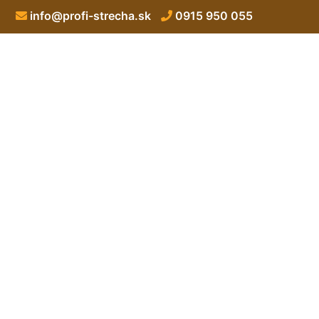
info@profi-strecha.sk
0915 950 055
Oprava s