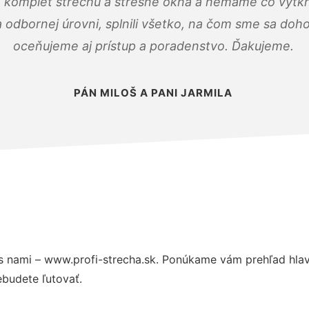
 komplet strechu a strešné okná a nemáme čo vytkn
odbornej úrovni, splnili všetko, na čom sme sa doho
oceňujeme aj prístup a poradenstvo. Ďakujeme.
PÁN MILOŠ A PANI JARMILA
 nami – www.profi-strecha.sk. Ponúkame vám prehľad hlav
budete ľutovať.