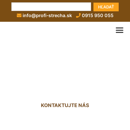
HĽADAŤ
info@profi-strecha.sk
0915 950 055
Rekonštrukcia strechy
rodinného domu Nová
Dedinka
KONTAKTUJTE NÁS