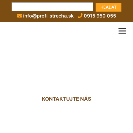
HĽADAŤ
info@profi-strecha.sk
0915 950 055
Konštrukcia sedlovej
strechy Groißenbrunn
KONTAKTUJTE NÁS