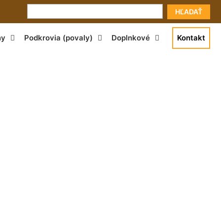
HĽADAŤ
ny
Podkrovia (povaly)
Doplnkové
Kontakt
brunn