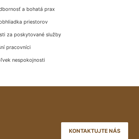
odbornosť a bohatá prax
obhliadka priestorov
ti za poskytované služby
šní pracovníci
oľvek nespokojnosti
KONTAKTUJTE NÁS