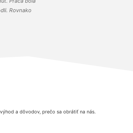
úť. Práca bola
dli. Rovnako
ýhod a dôvodov, prečo sa obrátiť na nás.