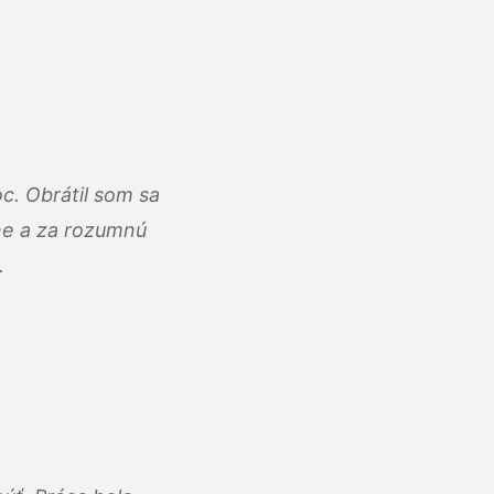
c. Obrátil som sa
lne a za rozumnú
.