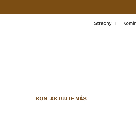
Strechy
Komí
a na dom Groißen
KONTAKTUJTE NÁS