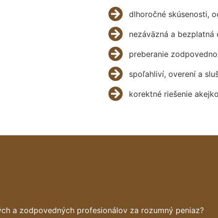
dlhoročné skúsenosti, 
nezáväzná a bezplatná 
preberanie zodpovednos
spoľahliví, overení a slu
korektné riešenie akejk
ných a zodpovedných profesionálov za rozumný peniaz?