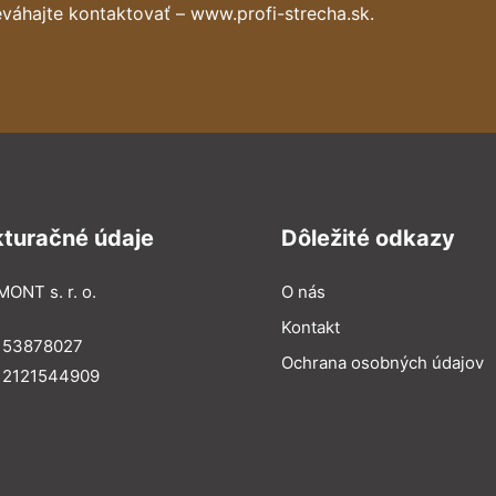
váhajte kontaktovať – www.profi-strecha.sk.
kturačné údaje
Dôležité odkazy
MONT s. r. o.
O nás
Kontakt
: 53878027
Ochrana osobných údajov
: 2121544909