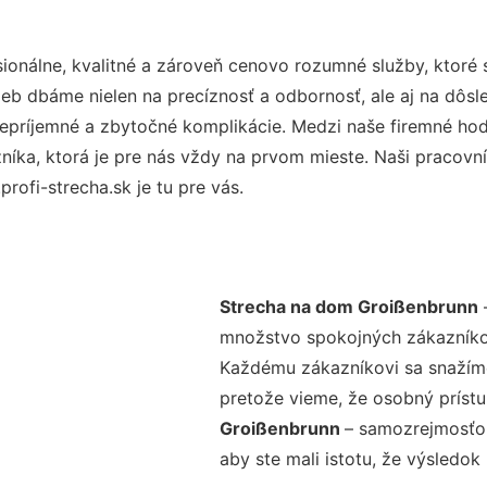
onálne, kvalitné a zároveň cenovo rozumné služby, ktoré
užieb dbáme nielen na precíznosť a odbornosť, ale aj na dôs
ríjemné a zbytočné komplikácie. Medzi naše firemné hodno
ka, ktorá je pre nás vždy na prvom mieste. Naši pracovníc
rofi-strecha.sk je tu pre vás.
Strecha na dom Groißenbrunn
–
množstvo spokojných zákazníkov 
Každému zákazníkovi sa snažíme
pretože vieme, že osobný príst
Groißenbrunn
– samozrejmosťou
aby ste mali istotu, že výsledok