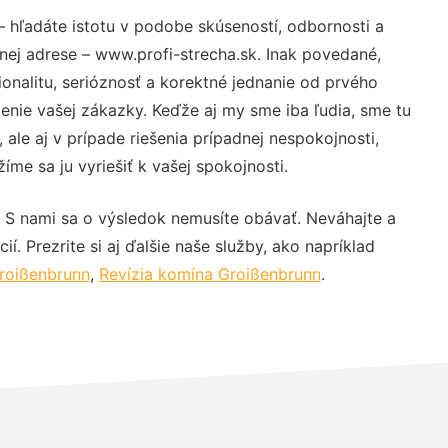
 hľadáte istotu v podobe skúseností, odbornosti a
nej adrese – www.profi-strecha.sk. Inak povedané,
nalitu, serióznosť a korektné jednanie od prvého
nie vašej zákazky. Keďže aj my sme iba ľudia, sme tu
 ale aj v prípade riešenia prípadnej nespokojnosti,
me sa ju vyriešiť k vašej spokojnosti.
 S nami sa o výsledok nemusíte obávať. Neváhajte a
ií. Prezrite si aj ďalšie naše služby, ako napríklad
Groißenbrunn
,
Revízia komína Groißenbrunn
.