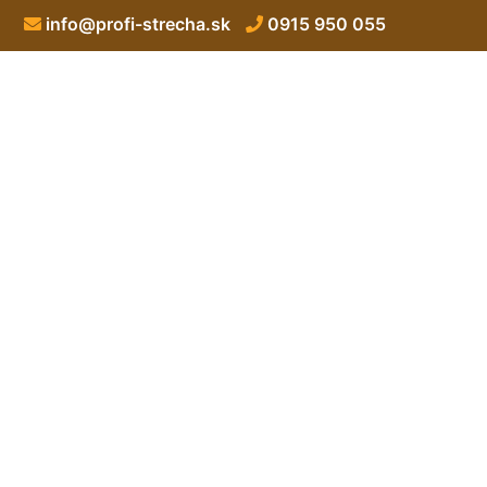
info@profi-strecha.sk
0915 950 055
Strech