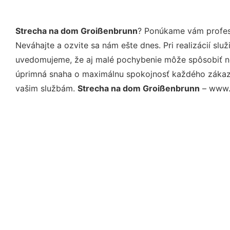
Strecha na dom Groißenbrunn
? Ponúkame vám profesi
Neváhajte a ozvite sa nám ešte dnes. Pri realizácií sl
uvedomujeme, že aj malé pochybenie môže spôsobiť nep
úprimná snaha o maximálnu spokojnosť každého zákazní
vašim službám.
Strecha na dom Groißenbrunn
– www.p