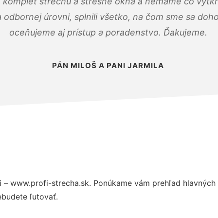
 komplet strechu a strešné okná a nemáme čo vytkn
odbornej úrovni, splnili všetko, na čom sme sa doho
oceňujeme aj prístup a poradenstvo. Ďakujeme.
PÁN MILOŠ A PANI JARMILA
 – www.profi-strecha.sk. Ponúkame vám prehľad hlavných v
budete ľutovať.