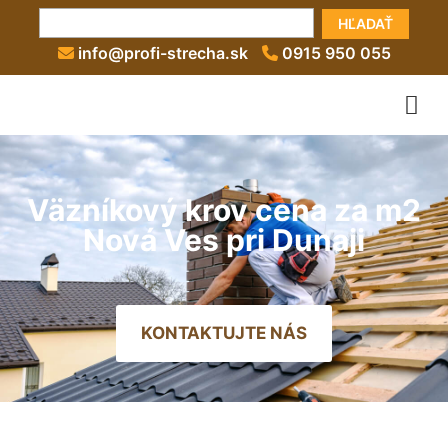
HĽADAŤ
info@profi-strecha.sk
0915 950 055
Väzníkový krov cena za m2
Nová Ves pri Dunaji
KONTAKTUJTE NÁS