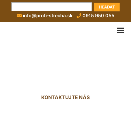
HĽADAŤ
info@profi-strecha.sk
0915 950 055
Zateplenie komína nad
strechou Dunajská Lužná
KONTAKTUJTE NÁS