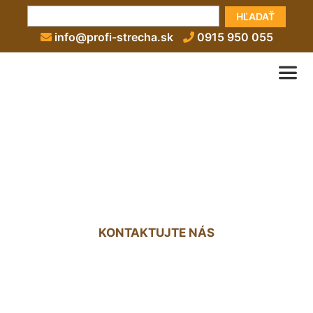
HĽADAŤ
info@profi-strecha.sk
0915 950 055
Zateplenie rovnej strechy
cena Vlky
KONTAKTUJTE NÁS