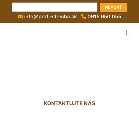
HĽADAŤ
info@profi-strecha.sk
0915 950 055
Zateplenie plochej strechy
zvnútra Koliba
KONTAKTUJTE NÁS