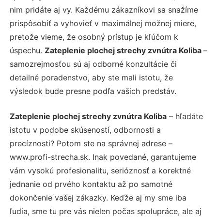
nim pridáte aj vy. Každému zákazníkovi sa snažíme
prispôsobiť a vyhovieť v maximálnej možnej miere,
pretože vieme, že osobný prístup je kľúčom k
úspechu.
Zateplenie plochej strechy zvnútra Koliba
–
samozrejmosťou sú aj odborné konzultácie či
detailné poradenstvo, aby ste mali istotu, že
výsledok bude presne podľa vašich predstáv.
Zateplenie plochej strechy zvnútra Koliba
– hľadáte
istotu v podobe skúseností, odbornosti a
precíznosti? Potom ste na správnej adrese –
www.profi-strecha.sk. Inak povedané, garantujeme
vám vysokú profesionalitu, serióznosť a korektné
jednanie od prvého kontaktu až po samotné
dokončenie vašej zákazky. Keďže aj my sme iba
ľudia, sme tu pre vás nielen počas spolupráce, ale aj